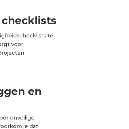
 checklists
igheidschecklists te
orgt voor
projecten.
eggen en
Door onveilige
 voorkom je dat