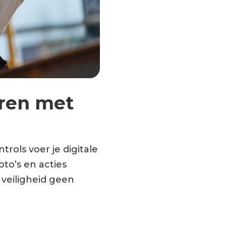
eren met
rols voer je digitale
oto’s en acties
 veiligheid geen