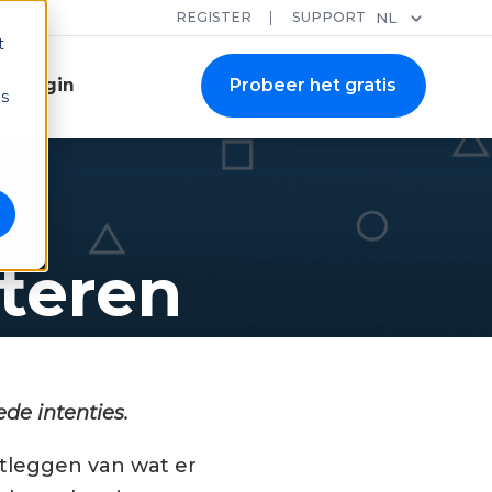
REGISTER
SUPPORT
NL
t
Login
Probeer het gratis
ns
teren
de intenties.
stleggen van wat er