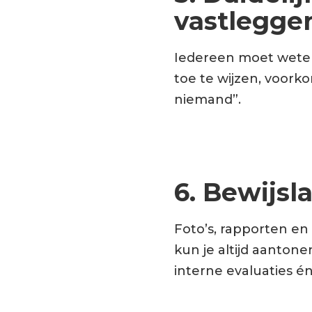
vastlegge
Iedereen moet weten
toe te wijzen, voorko
niemand”.
6. Bewijsl
Foto’s, rapporten en 
kun je altijd aantone
interne evaluaties é