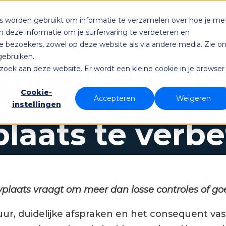
es worden gebruikt om informatie te verzamelen over hoe je me
deze informatie om je surfervaring te verbeteren en
Referenties
Contact
en
 bezoekers, zowel op deze website als via andere media. Zie o
gebruiken.
0 manieren om
bezoek aan deze website. Er wordt een kleine cookie in je browser
heid op de
Cookie-
Accepteren
Weigeren
instellingen
laats te verbe
plaats vraagt om meer dan losse controles of goe
uur, duidelijke afspraken en het consequent va