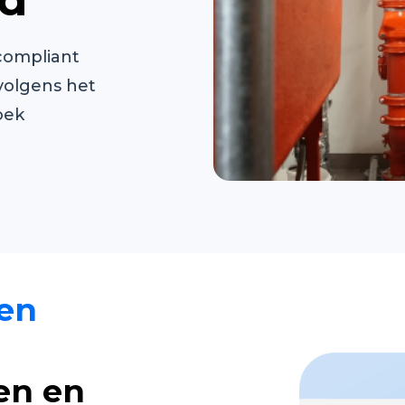
compliant
volgens het
oek
ren
en en