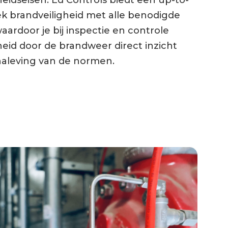
heidseisen. Ed Controls biedt een up-to-
k brandveiligheid met alle benodigde
waardoor je bij inspectie en controle
heid door de brandweer direct inzicht
naleving van de normen.