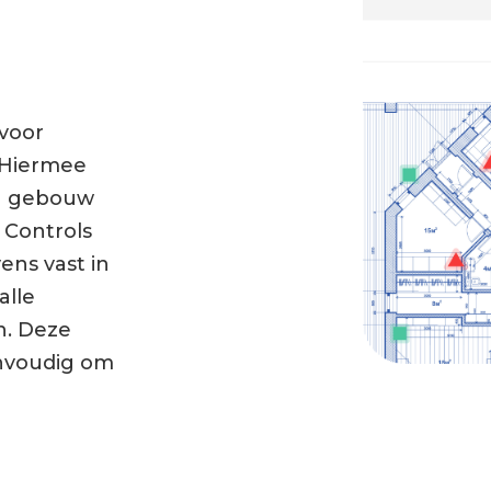
 voor
 Hiermee
en gebouw
d Controls
ens vast in
alle
n. Deze
envoudig om