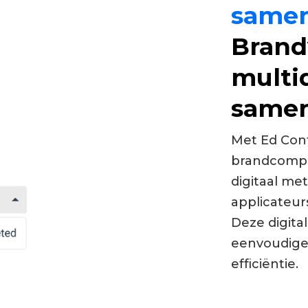
samen
Brand
multid
samen
Met Ed Cont
brandcompa
digitaal met
applicateu
Deze digita
eenvoudige
efficiëntie.