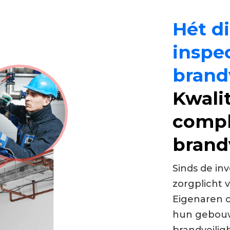
Hét di
inspe
brand
Kwali
compl
brand
Sinds de in
zorgplicht
Eigenaren 
hun gebouw