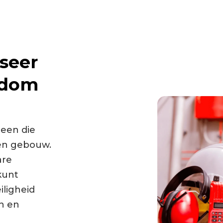
seer
ndom
reen die
een gebouw.
are
kunt
iligheid
n en