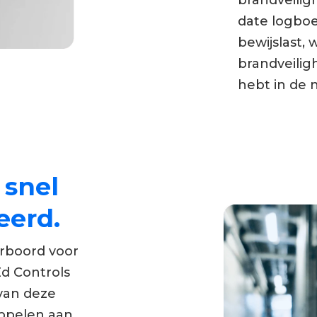
brandveilig
date logboe
bewijslast, 
brandveilig
hebt in de 
 snel
eerd.
rboord voor
Ed Controls
 van deze
oppelen aan