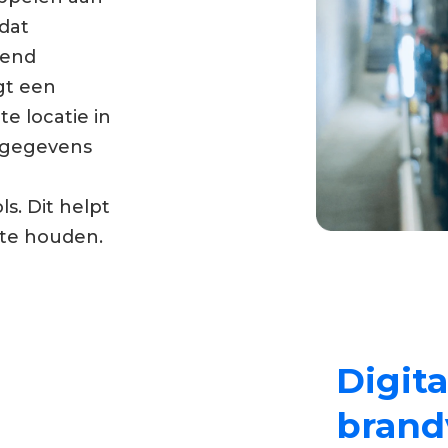
 dat
rend
gt een
e locatie in
 gegevens
. Dit helpt
 te houden.
Digita
brand