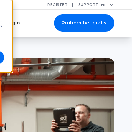
REGISTER
SUPPORT
NL
t
Login
Probeer het gratis
ns