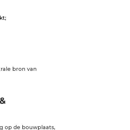
kt;
trale bron van
 &
g op de bouwplaats,