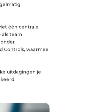
egelmatig
Met één centrale
 als team
 zonder
Ed Controls, waarmee
lke uitdagingen je
rkeerd