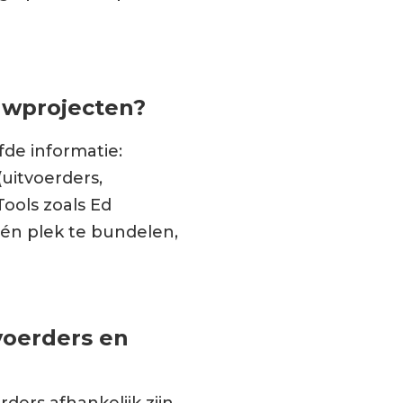
uwprojecten?
de informatie:
uitvoerders,
ools zoals Ed
én plek te bundelen,
voerders en
ders afhankelijk zijn