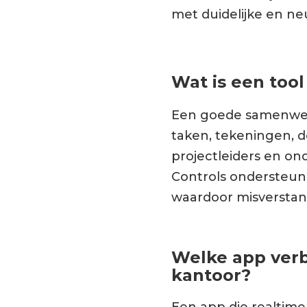
met duidelijke en ne
Wat is een too
Een goede samenwerk
taken, tekeningen, d
projectleiders en on
Controls ondersteun
waardoor misversta
Welke app verb
kantoor?
Een app die realtime 