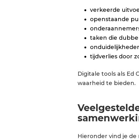
verkeerde uitvo
openstaande pun
onderaannemers 
taken die dubbe
onduidelijkheden
tijdverlies door 
Digitale tools als E
waarheid te bieden.
Veelgesteld
samenwerki
Hieronder vind je d