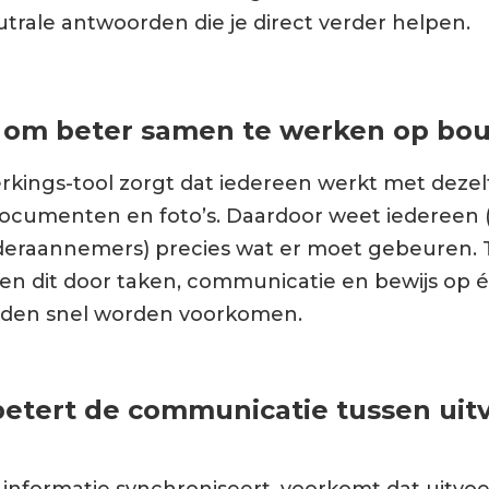
utrale antwoorden die je direct verder helpen.
l om beter samen te werken op bo
ings-tool zorgt dat iedereen werkt met dezelf
ocumenten en foto’s. Daardoor weet iedereen (
deraannemers) precies wat er moet gebeuren. T
en dit door taken, communicatie en bewijs op é
nden snel worden voorkomen.
etert de communicatie tussen uit
informatie synchroniseert, voorkomt dat uitvoer