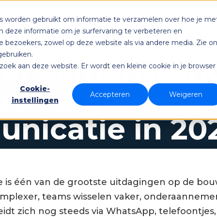
es worden gebruikt om informatie te verzamelen over hoe je me
deze informatie om je surfervaring te verbeteren en
Referenties
Contact
en
 bezoekers, zowel op deze website als via andere media. Zie o
gebruiken.
er samenwerk
bezoek aan deze website. Er wordt een kleine cookie in je browser
w: digitale
Cookie-
Accepteren
Weigeren
instellingen
nicatie in 20
is één van de grootste uitdagingen op de bouw
mplexer, teams wisselen vaker, onderaanneme
idt zich nog steeds via WhatsApp, telefoontjes, 