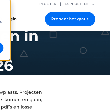
REGISTER
SUPPORT
NL
t
Login
Probeer het gratis
ns
en in
26
plaats. Projecten
rs komen en gaan,
pdf’s en losse