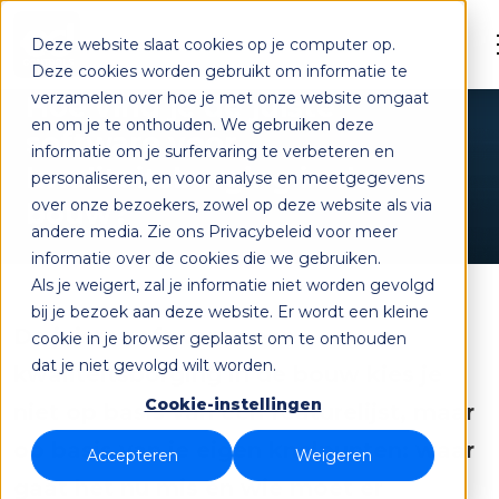
Deze website slaat cookies op je computer op.
Deze cookies worden gebruikt om informatie te
verzamelen over hoe je met onze website omgaat
Hoe vind je de juiste
en om je te onthouden. We gebruiken deze
software voor
informatie om je surfervaring te verbeteren en
kwaliteitsborging in de
personaliseren, en voor analyse en meetgegevens
over onze bezoekers, zowel op deze website als via
bouw?
andere media. Zie ons Privacybeleid voor meer
informatie over de cookies die we gebruiken.
Als je weigert, zal je informatie niet worden gevolgd
bij je bezoek aan deze website. Er wordt een kleine
De juiste software voor
cookie in je browser geplaatst om te onthouden
dat je niet gevolgd wilt worden.
kwaliteitsborging in de bouw kies je
Cookie-instellingen
niet op basis van een featurelijst, maar
op basis van je eigen knelpunten: waar
Accepteren
Weigeren
gaat het nu mis en wie moet er