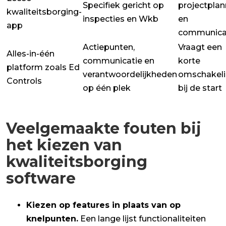
Specifiek gericht op
projectplan
kwaliteitsborging-
inspecties en Wkb
en
app
communica
Actiepunten,
Vraagt een
Alles-in-één
communicatie en
korte
platform zoals Ed
verantwoordelijkheden
omschakel
Controls
op één plek
bij de start
Veelgemaakte fouten bij
het kiezen van
kwaliteitsborging
software
Kiezen op features in plaats van op
knelpunten.
Een lange lijst functionaliteiten