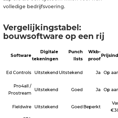
volledige bedrijfsvoering.
Vergelijkingstabel:
bouwsoftware op een rij
Digitale
Punch
Wkb-
Software
Prijsin
tekeningen
lists
proof
Ed Controls
Uitstekend
Uitstekend
Ja
Op aa
Pro4all /
Uitstekend
Goed
Ja
Op aa
Prostream
Va
Fieldwire
Uitstekend
Goed
Beperkt
€3