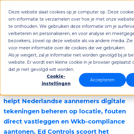
Deze website slaat cookies op je computer op. Deze cooki
om informatie te verzamelen over hoe je met onze websit
te onthouden. We gebruiken deze informatie om je surferva
e beste
verbeteren en personaliseren, en voor analyse en meetgeg
ouwprojectmanagementsoftwa
bezoekers, zowel op deze website als via andere media. Zie
n Nederland (2026)
voor meer informatie over de cookies die we gebruiken.
Als je weigert, zal je informatie niet worden gevolgd bij je 
website. Er wordt een kleine cookie in je browser geplaats
dat je niet gevolgd wilt worden.
Cookie-
De beste
Accepteren
instellingen
bouwprojectmanagementsoftware
helpt Nederlandse aannemers digitale
tekeningen beheren op locatie, fouten
direct vastleggen en Wkb-compliance
aantonen. Ed Controls scoort het