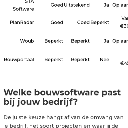
STA
Goed
Uitstekend
Ja
Op aa
Software
Va
PlanRadar
Goed
Goed
Beperkt
€3
Woub
Beperkt
Beperkt
Ja
Op aa
Bouwportaal
Beperkt
Beperkt
Nee
€4
Welke bouwsoftware past
bij jouw bedrijf?
De juiste keuze hangt af van de omvang van
je bedrijf, het soort projecten en waar jij de