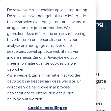
Deze website slaat cookies op je computer op.
Deze cookies worden gebruikt om informatie
te verzamelen over hoe je met onze website
Versterk je kwaliteitsborging
omgaat en om je te onthouden. We
in de bouw: Veelgestelde
gebruiken deze informatie om je surfervaring
vragen
te verbeteren en personaliseren, en voor
analyse en meetgegevens over onze
bezoekers, zowel op deze website als via
andere media. Zie ons Privacybeleid voor
meer informatie over de cookies die we
Kwaliteitsborging is een essentieel
gebruiken.
onderdeel van elk bouwproject. Het zorgt
Als je weigert, zal je informatie niet worden
ervoor dat het werk voldoet aan de hoogste
gevolgd bij je bezoek aan deze website. Er
wordt een kleine cookie in je browser
standaarden en dat alle wettelijke vereisten
geplaatst om te onthouden dat je niet
worden nageleefd. Met de opkomst van
gevolgd wilt worden.
digitale oplossingen is het implementeren
Cookie-instellingen