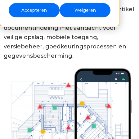
op één platform, waardoor je workflows
stroomlijnt en fouten voorkomt. In dit artikel
Accepteren
Weigeren
bespreken we hoe Ed Controls helpt bij
documentindeling met aandacht voor
veilige opslag, mobiele toegang,
versiebeheer, goedkeuringsprocessen en
gegevensbescherming.