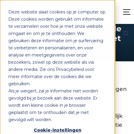
Deze website slaat cookies op je computer op.
Deze cookies worden gebruikt om informatie
te verzamelen over hoe je met onze website
Slim documentbeheer in de
omgaat en om je te onthouden. We
bouw: efficiënt werken met
gebruiken deze informatie om je surfervaring
Ed Controls
te verbeteren en personaliseren, en voor
analyse en meetgegevens over onze
bezoekers, zowel op deze website als via
andere media. Zie ons Privacybeleid voor
meer informatie over de cookies die we
In de bouwsector is het beheren van
gebruiken.
documenten cruciaal. Van werktekeningen
Als je weigert, zal je informatie niet worden
en checklists tot gevoelige
gevolgd bij je bezoek aan deze website. Er
wordt een kleine cookie in je browser
projectinformatie, alles moet veilig
geplaatst om te onthouden dat je niet
opgeslagen, toegankelijk en overzichtelijk
gevolgd wilt worden.
zijn. Met
Ed Controls
heb je alle informatie
Cookie-instellingen