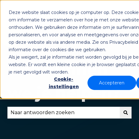
Deze website slaat cookies op je computer op. Deze cooki
Status
Training
Download
Taal
Submenu tonen
Sub
om informatie te verzamelen over hoe je met onze websit
onthouden. We gebruiken deze informatie om je surfervari
personaliseren, en voor analyse en meetgegevens over onz
op deze website als via andere media. Zie ons Privacybelei
informatie over de cookies die we gebruiken.
Als je weigert, zal je informatie niet worden gevolgd bij je 
Hoe kunnen
website. Er wordt een kleine cookie in je browser geplaats
je niet gevolgd wilt worden.
Cookie-
Accepteren
we je helpen?
instellingen
Er zijn geen suggesties want het zoekveld is lee