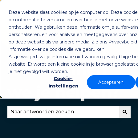
Deze website slaat cookies op je computer op. Deze cooki
Status
Training
Download
Taal
Submenu tonen
Sub
om informatie te verzamelen over hoe je met onze websit
onthouden. We gebruiken deze informatie om je surfervari
personaliseren, en voor analyse en meetgegevens over onz
op deze website als via andere media. Zie ons Privacybelei
informatie over de cookies die we gebruiken.
Als je weigert, zal je informatie niet worden gevolgd bij je 
Hoe kunnen
website. Er wordt een kleine cookie in je browser geplaats
je niet gevolgd wilt worden.
Cookie-
Accepteren
we je helpen?
instellingen
Er zijn geen suggesties want het zoekveld is lee